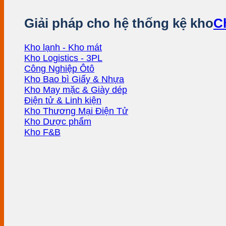
Giải pháp cho hệ thống kệ kho
Ch
Kho lạnh - Kho mát
Kho Logistics - 3PL
Công Nghiệp Ôtô
Kho Bao bì Giấy & Nhựa
Kho May mặc & Giày dép
Điện tử & Linh kiện
Kho Thương Mại Điện Tử
Kho Dược phẩm
Kho F&B