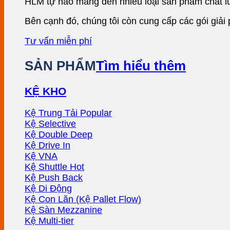
HLM tự hào mang đến nhiều loại sản phẩm chất l
Bên cạnh đó, chúng tôi còn cung cấp các gói giải
Tư vấn miễn phí
SẢN PHẨM
Tìm hiểu thêm
KỆ KHO
Kệ Trung Tải
Kệ Selective
Kệ Double Deep
Kệ Drive In
Kệ VNA
Kệ Shuttle
Kệ Push Back
Kệ Di Động
Kệ Con Lăn (Kệ Pallet Flow)
Kệ Sàn Mezzanine
Kệ Multi-tier