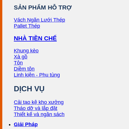
SẢN PHẨM HỖ TRỢ
Vách Ngăn Lưới Thép
Pallet Thép
NHÀ TIỀN CHẾ
Khung kèo
Xà gồ
Tôn
Diềm tôn
Linh kiện - Phụ tùng
DỊCH VỤ
Cải tạo kệ kho xưởng
Tháo dỡ và lắp đặt
Thiết kế và ngân sách
Giải Pháp