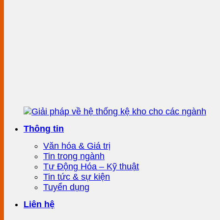
Thông tin
Văn hóa & Giá trị
Tin trong ngành
Tự Động Hóa – Kỹ thuật
Tin tức & sự kiện
Tuyển dụng
Liên hệ