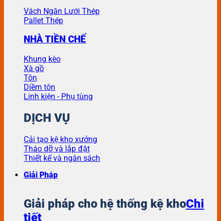
Vách Ngăn Lưới Thép
Pallet Thép
NHÀ TIỀN CHẾ
Khung kèo
Xà gồ
Tôn
Diềm tôn
Linh kiện - Phụ tùng
DỊCH VỤ
Cải tạo kệ kho xưởng
Tháo dỡ và lắp đặt
Thiết kế và ngân sách
Giải Pháp
Giải pháp cho hệ thống kệ kho
Chi
tiết