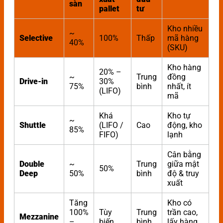
sàn
pallet
tư
Kho nhiều
~
Selective
100%
Thấp
mã hàng
40%
(SKU)
Kho hàng
20% –
~
Trung
đồng
Drive-in
30%
75%
bình
nhất, ít
(LIFO)
mã
Khá
Kho tự
~
Shuttle
(LIFO /
Cao
động, kho
85%
FIFO)
lạnh
Cân bằng
Double
~
Trung
giữa mật
50%
Deep
50%
bình
độ & truy
xuất
Tăng
Kho có
100%
Tùy
Trung
trần cao,
Mezzanine
–
biến
bình
lấy hàng