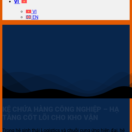
VI
VI
EN
KỆ CHỨA HÀNG CÔNG NGHIỆP – HẠ
TẦNG CỐT LÕI CHO KHO VẬN
Trong hệ sinh thái Logistics và chuỗi cung ứng hiện đại, hệ