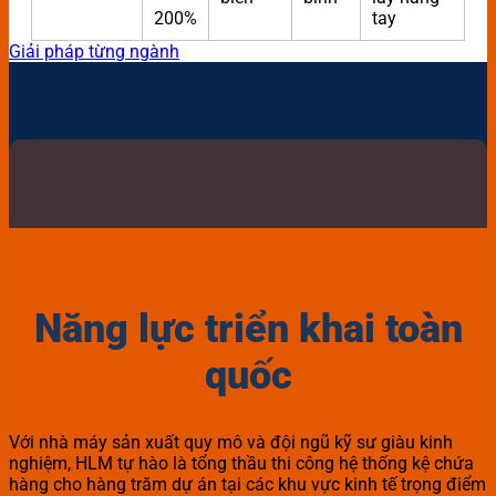
200%
tay
Giải pháp từng ngành
Năng lực triển khai toàn
quốc
Với nhà máy sản xuất quy mô và đội ngũ kỹ sư giàu kinh
nghiệm, HLM tự hào là tổng thầu thi công hệ thống kệ chứa
hàng cho hàng trăm dự án tại các khu vực kinh tế trọng điểm