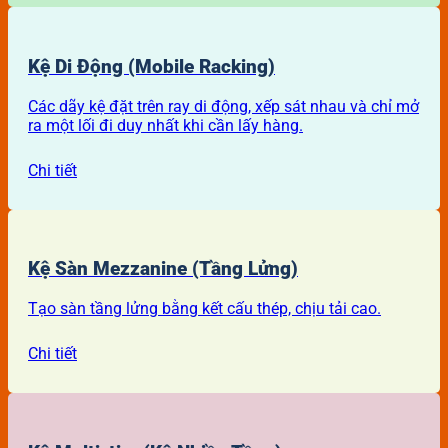
Kệ Di Động (Mobile Racking)
Các dãy kệ đặt trên ray di động, xếp sát nhau và chỉ mở
ra một lối đi duy nhất khi cần lấy hàng.
Chi tiết
Kệ Sàn Mezzanine (Tầng Lửng)
Tạo sàn tầng lửng bằng kết cấu thép, chịu tải cao.
Chi tiết