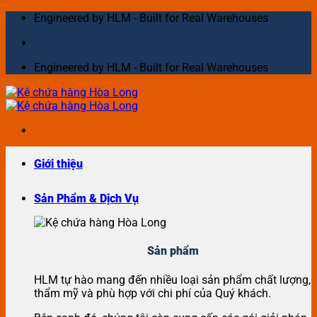
Skip
Engineered by HLM - Built for Real Warehouses
to
content
Engineered by HLM - Built for Real Warehouses
Giới thiệu
Sản Phẩm & Dịch Vụ
Sản phẩm
HLM tự hào mang đến nhiều loại sản phẩm chất lượng,
thẩm mỹ và phù hợp với chi phí của Quý khách.