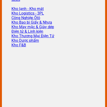
Kho lạnh - Kho mát
Kho Logistics - 3PL
Công Nghiệp Ôtô
Kho Bao bì Giấy & Nhựa
Kho May mặc & Giày dép
Điện tử & Linh kiện
Kho Thương Mại Điện Tử
Kho Dược phẩm
Kho F&B