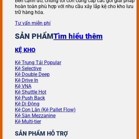
Bên cạnh đó, chúng tôi còn cung cấp các gói giải pháp
hoàn toàn phù hợp với nhu cầu xây lắp kệ cho kho lưu
trữ hàng hóa.
Tư vấn miễn phí
SẢN PHẨM
Tìm hiểu thêm
KỆ KHO
Kệ Trung Tải
Kệ Selective
Kệ Double Deep
Kệ Drive In
Kệ VNA
Kệ Shuttle
Kệ Push Back
Kệ Di Động
Kệ Con Lăn (Kệ Pallet Flow)
Kệ Sàn Mezzanine
Kệ Multi-tier
SẢN PHẨM HỖ TRỢ