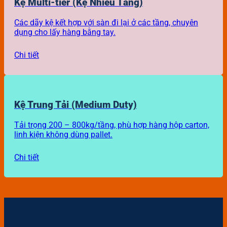
Kệ Multi-tier (Kệ Nhiều Tầng)
Các dãy kệ kết hợp với sàn đi lại ở các tầng, chuyên
dụng cho lấy hàng bằng tay.
Chi tiết
Kệ Trung Tải (Medium Duty)
Tải trọng 200 – 800kg/tầng, phù hợp hàng hộp carton,
linh kiện không dùng pallet.
Chi tiết