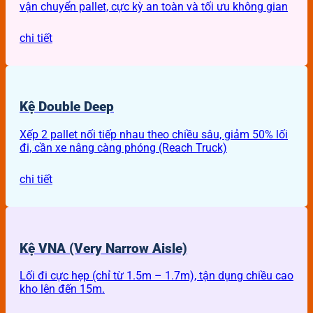
vận chuyển pallet, cực kỳ an toàn và tối ưu không gian
chi tiết
Kệ Double Deep
Xếp 2 pallet nối tiếp nhau theo chiều sâu, giảm 50% lối
đi, cần xe nâng càng phóng (Reach Truck)
chi tiết
Kệ VNA (Very Narrow Aisle)
Lối đi cực hẹp (chỉ từ 1.5m – 1.7m), tận dụng chiều cao
kho lên đến 15m.