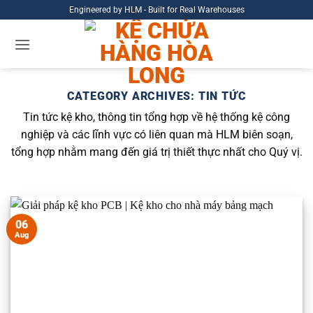
Skip
Engineered by HLM - Built for Real Warehouses
to
content
CATEGORY ARCHIVES:
TIN TỨC
Tin tức kệ kho, thông tin tổng hợp về hệ thống kệ công
nghiệp và các lĩnh vực có liên quan mà HLM biên soạn,
tổng hợp nhằm mang đến giá trị thiết thực nhất cho Quý vị.
06
Aug