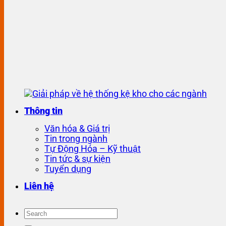
Thông tin
Văn hóa & Giá trị
Tin trong ngành
Tự Động Hóa – Kỹ thuật
Tin tức & sự kiện
Tuyển dụng
Liên hệ