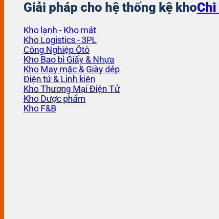
Giải pháp cho hệ thống kệ kho
Chi 
Kho lạnh - Kho mát
Kho Logistics - 3PL
Công Nghiệp Ôtô
Kho Bao bì Giấy & Nhựa
Kho May mặc & Giày dép
Điện tử & Linh kiện
Kho Thương Mại Điện Tử
Kho Dược phẩm
Kho F&B