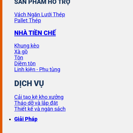
SẢN PHẨM HỖ TRỢ
Vách Ngăn Lưới Thép
Pallet Thép
NHÀ TIỀN CHẾ
Khung kèo
Xà gồ
Tôn
Diềm tôn
Linh kiện - Phụ tùng
DỊCH VỤ
Cải tạo kệ kho xưởng
Tháo dỡ và lắp đặt
Thiết kế và ngân sách
Giải Pháp