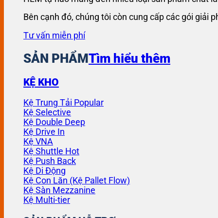
Bên cạnh đó, chúng tôi còn cung cấp các gói giải 
Tư vấn miễn phí
SẢN PHẨM
Tìm hiểu thêm
KỆ KHO
Kệ Trung Tải
Kệ Selective
Kệ Double Deep
Kệ Drive In
Kệ VNA
Kệ Shuttle
Kệ Push Back
Kệ Di Động
Kệ Con Lăn (Kệ Pallet Flow)
Kệ Sàn Mezzanine
Kệ Multi-tier