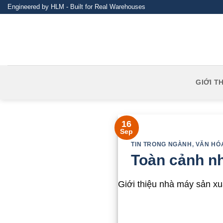
Skip
Engineered by HLM - Built for Real Warehouses
to
content
GIỚI T
16
Sep
TIN TRONG NGÀNH
,
VĂN HÓA
Toàn cảnh n
Giới thiệu nhà máy sản x