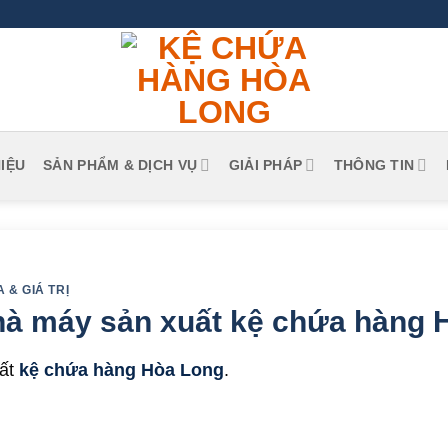
HIỆU
SẢN PHẨM & DỊCH VỤ
GIẢI PHÁP
THÔNG TIN
 & GIÁ TRỊ
hà máy sản xuất kệ chứa hàng 
uất
kệ chứa hàng Hòa Long
.